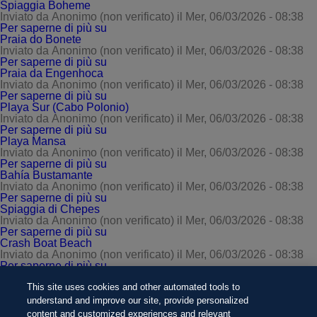
Salta
Spiaggia Boheme
al
Inviato da
Anonimo (non verificato)
il
Mer, 06/03/2026 - 08:38
contenuto
Per saperne di più su
Spiaggia
principale
Praia do Bonete
Boheme
Inviato da
Anonimo (non verificato)
il
Mer, 06/03/2026 - 08:38
Per saperne di più su
Praia
Praia da Engenhoca
do
Inviato da
Anonimo (non verificato)
Bonete
il
Mer, 06/03/2026 - 08:38
Per saperne di più su
Praia
Playa Sur (Cabo Polonio)
da
Inviato da
Anonimo (non verificato)
Engenhoca
il
Mer, 06/03/2026 - 08:38
Per saperne di più su
Playa
Playa Mansa
Sur
Inviato da
Anonimo (non verificato)
(Cabo
il
Mer, 06/03/2026 - 08:38
Per saperne di più su
Polonio)
Playa
Bahía Bustamante
Mansa
Inviato da
Anonimo (non verificato)
il
Mer, 06/03/2026 - 08:38
Per saperne di più su
Bahía
Spiaggia di Chepes
Bustamante
Inviato da
Anonimo (non verificato)
il
Mer, 06/03/2026 - 08:38
Per saperne di più su
Spiaggia
Crash Boat Beach
di
Inviato da
Anonimo (non verificato)
Chepes
il
Mer, 06/03/2026 - 08:38
Per saperne di più su
Crash
PLAYA ERMITAÑO
Boat
This site uses cookies and other automated tools to
Inviato da
Anonimo (non verificato)
Beach
il
Mer, 06/03/2026 - 08:38
Per saperne di più su
PLAYA
understand and improve our site, provide personalized
PLAGE DE LA DUNE DU SUD
ERMITAÑO
content and customized experiences and relevant